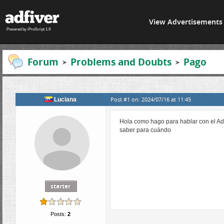
View Advertisements
Powered by iProScript 1.9
Forum
Problems and Doubts
Pago
Post #1 on: 2024/07/16 at 11:45
Luciana
Hola como hago para hablar con el Adm
saber para cuándo
starter
Posts:
2