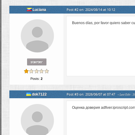
Post #2 on: 2024/08/14 at 10:12
Luciana
Buenos días, por favor quiero saber cu
starter
Posts:
2
Post #3 on: 2026/06/07 at 07:47
dok7122
« Last Edit : 
Оценка доверия adfiver.iproscript.com 